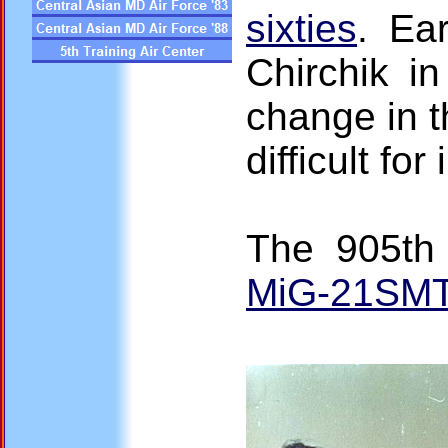
sixties
. Ea
Chirchik i
change in t
difficult for
The 905th 
MiG-21SMT