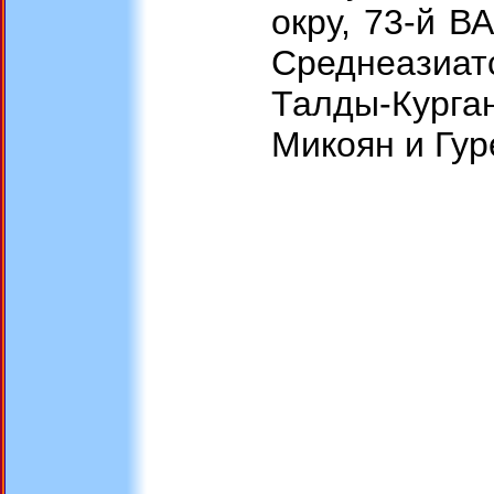
окру, 73-й В
Среднеазиат
Талды-Курган
Микоян и Гур